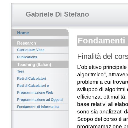
Gabriele Di Stefano
Home
Fondamenti d
Research
Curriculum Vitae
Finalità del cor
Publications
Teaching (Italian)
L’obiettivo principal
Tesi
algoritmico", attrav
Reti di Calcolatori
problemi a cui trovar
Reti di Calcolatori e
sviluppo di algoritmi 
Programmazione Web
efficienza, ottimalità
Programmazione ad Oggetti
base relativi all’ela
Fondamenti di Informatica
sono sia analizzati d
Scopo del corso è an
programamazione per l